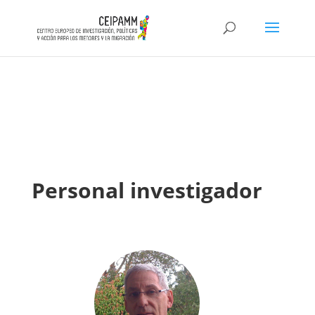
iqO2cgVeT1YCm30m9dvL1m6_PCbLV_An7wEpgZh15lk
Personal investigador