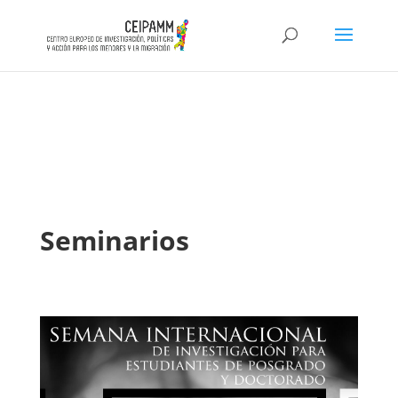
iqO2cgVeT1YCm30m9dvL1m6_PCbLV_An7wEpgZh15lk
Seminarios